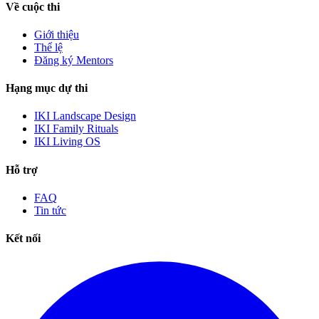
Về cuộc thi
Giới thiệu
Thể lệ
Đăng ký Mentors
Hạng mục dự thi
IKI Landscape Design
IKI Family Rituals
IKI Living OS
Hỗ trợ
FAQ
Tin tức
Kết nối