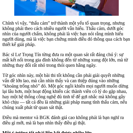
Chính vì vậy, “thấu cảm” trở thành một yếu tố quan trọng, nhưng
không phải theo cách nhiều người vẫn hiểu. Thấu cảm, dưới góc
nhìn của người chấm, không phải là việc bạn nói rằng mình hiểu
người dùng, mà là việc bạn chứng minh điều đó thông qua cách bạn
thiết kế giải pháp.
Bác sĩ Lư Trọng Tín từng đưa ra một quan sát rất đáng chú ý: sự
mất kết nối trong gia đình không đến từ những xung đột lớn, mà từ
những thay đổi rất nhỏ trong thói quen hằng ngày.
Từ góc nhìn này, một bài thi tốt không cần phải giải quyết những
vấn đề lớn lao, mà cần nhìn thấy và can thiệp đúng vào những
“khoảng trống nhỏ” đó. Một góc ngồi khiến mọi người muốn dừng
lại lâu hơn, một hoạt động khiến các thành viên có lý do gặp nhau,
hay một hệ thống công nghệ đủ tinh tế để gợi nhắc mà không gây
khó chịu — tất cả đều là những giải pháp mang tính thấu cảm, nếu
chúng xuất phát từ quan sát thật.
Điều mà mentor và BGK đánh giá cao không phải là bạn nghĩ ra
điều gì mới, mà là bạn nhìn thấy điều gì thật.
Một ý tưởng tốt phải liên kết được nhiều lớp