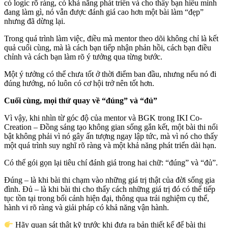
có logic rõ ràng, có khả năng phát triển và cho thấy bạn hiểu mình
đang làm gì, nó vẫn được đánh giá cao hơn một bài làm “đẹp”
nhưng đã dừng lại.
Trong quá trình làm việc, điều mà mentor theo dõi không chỉ là kết
quả cuối cùng, mà là cách bạn tiếp nhận phản hồi, cách bạn điều
chỉnh và cách bạn làm rõ ý tưởng qua từng bước.
Một ý tưởng có thể chưa tốt ở thời điểm ban đầu, nhưng nếu nó đi
đúng hướng, nó luôn có cơ hội trở nên tốt hơn.
Cuối cùng, mọi thứ quay về “đúng” và “đủ”
Vì vậy, khi nhìn từ góc độ của mentor và BGK trong IKI Co-
Creation – Đồng sáng tạo không gian sống gắn kết, một bài thi nổi
bật không phải vì nó gây ấn tượng ngay lập tức, mà vì nó cho thấy
một quá trình suy nghĩ rõ ràng và một khả năng phát triển dài hạn.
Có thể gói gọn lại tiêu chí đánh giá trong hai chữ: “đúng” và “đủ”.
Đúng – là khi bài thi chạm vào những giá trị thật của đời sống gia
đình. Đủ – là khi bài thi cho thấy cách những giá trị đó có thể tiếp
tục tồn tại trong bối cảnh hiện đại, thông qua trải nghiệm cụ thể,
hành vi rõ ràng và giải pháp có khả năng vận hành.
Hãy quan sát thật kỹ trước khi đưa ra bản thiết kế để bài thi