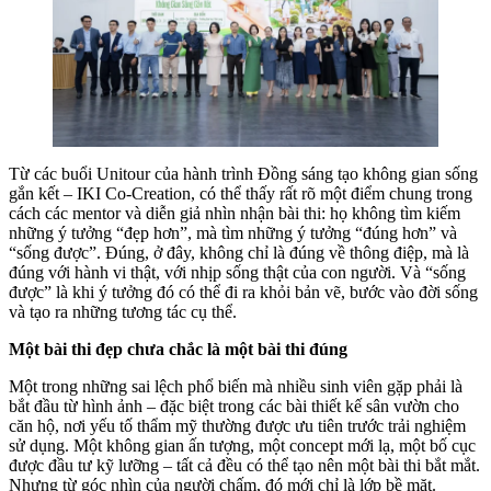
Từ các buổi Unitour của hành trình Đồng sáng tạo không gian sống
gắn kết – IKI Co-Creation, có thể thấy rất rõ một điểm chung trong
cách các mentor và diễn giả nhìn nhận bài thi: họ không tìm kiếm
những ý tưởng “đẹp hơn”, mà tìm những ý tưởng “đúng hơn” và
“sống được”. Đúng, ở đây, không chỉ là đúng về thông điệp, mà là
đúng với hành vi thật, với nhịp sống thật của con người. Và “sống
được” là khi ý tưởng đó có thể đi ra khỏi bản vẽ, bước vào đời sống
và tạo ra những tương tác cụ thể.
Một bài thi đẹp chưa chắc là một bài thi đúng
Một trong những sai lệch phổ biến mà nhiều sinh viên gặp phải là
bắt đầu từ hình ảnh – đặc biệt trong các bài thiết kế sân vườn cho
căn hộ, nơi yếu tố thẩm mỹ thường được ưu tiên trước trải nghiệm
sử dụng. Một không gian ấn tượng, một concept mới lạ, một bố cục
được đầu tư kỹ lưỡng – tất cả đều có thể tạo nên một bài thi bắt mắt.
Nhưng từ góc nhìn của người chấm, đó mới chỉ là lớp bề mặt.